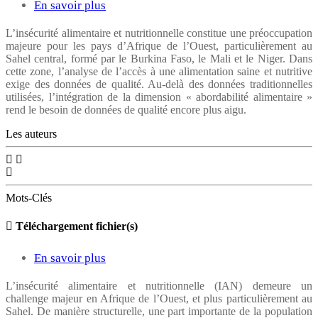
the
En savoir plus
sur
context
Défis
L’insécurité alimentaire et nutritionnelle constitue une préoccupation
of
majeure pour les pays d’Afrique de l’Ouest, particulièrement au
de
Sahel central, formé par le Burkina Faso, le Mali et le Niger. Dans
climate
la
cette zone, l’analyse de l’accès à une alimentation saine et nutritive
change:
exige des données de qualité. Au-delà des données traditionnelles
qualité
utilisées, l’intégration de la dimension « abordabilité alimentaire »
A
des
rend le besoin de données de qualité encore plus aigu.
One
données
Les auteurs
Health
pour
framework
l’analyse
de
Mots-Clés
l’abordabilité
Téléchargement fichier(s)
alimentaire
dans
En savoir plus
sur
les
Insécurité
L’insécurité alimentaire et nutritionnelle (IAN) demeure un
pays
challenge majeur en Afrique de l’Ouest, et plus particulièrement au
alimentaire
Sahel. De manière structurelle, une part importante de la population
du