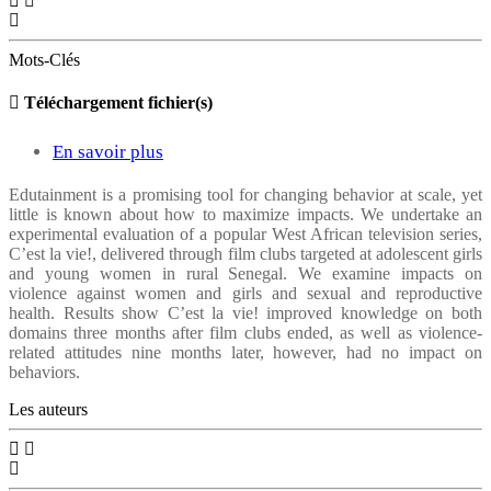
National
Mots-Clés
Protocol
for
Téléchargement fichier(s)
Treatment
En savoir plus
sur
of
C’est
Severe
Edutainment is a promising tool for changing behavior at scale, yet
little is known about how to maximize impacts. We undertake an
la
Acute
experimental evaluation of a popular West African television series,
vie!:
Malnutrition
C’est la vie!, delivered through film clubs targeted at adolescent girls
and young women in rural Senegal. We examine impacts on
Mixed
in
violence against women and girls and sexual and reproductive
impacts
health. Results show C’est la vie! improved knowledge on both
Children
domains three months after film clubs ended, as well as violence-
of
Aged
related attitudes nine months later, however, had no impact on
behaviors.
an
6–
edutainment
59
Les auteurs
television
Months
series
in