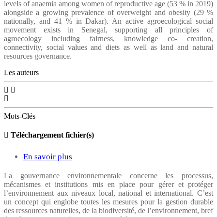
levels of anaemia among women of reproductive age (53 % in 2019)
CAN
alongside a growing prevalence of overweight and obesity (29 %
AGROECOLOGICAL
nationally, and 41 % in Dakar). An active agroecological social
movement exists in Senegal, supporting all principles of
FOOD
agroecology including fairness, knowledge co- creation,
SYSTEMS
connectivity, social values and diets as well as land and natural
resources governance.
HELP
Les auteurs
IMPROVE
NUTRITION
FOR
Mots-Clés
LOW-
INCOME
Téléchargement fichier(s)
URBAN
En savoir plus
sur
AREAS
DE
IN
La gouvernance environnementale concerne les processus,
mécanismes et institutions mis en place pour gérer et protéger
L’INTÉGRATION
SENEGAL?
l’environnement aux niveaux local, national et international. C’est
DE
un concept qui englobe toutes les mesures pour la gestion durable
des ressources naturelles, de la biodiversité, de l’environnement, bref
L’ÉCOLINGUISTIQUE