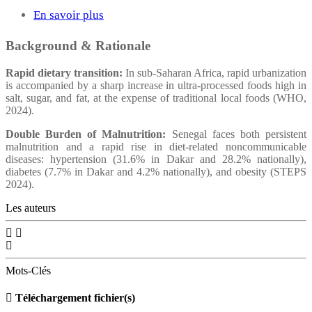
En savoir plus
sur
The
Background & Rationale
Use
Rapid dietary transition:
In sub-Saharan Africa, rapid urbanization
and
is accompanied by a sharp increase in ultra-processed foods high in
Revitalization
salt, sugar, and fat, at the expense of traditional local foods (WHO,
2024).
of
Double Burden of Malnutrition:
Senegal faces both persistent
Traditional
malnutrition and a rapid rise in diet-related noncommunicable
Dishes
diseases: hypertension (31.6% in Dakar and 28.2% nationally),
diabetes (7.7% in Dakar and 4.2% nationally), and obesity (STEPS
in
2024).
Dakar
Les auteurs
Mots-Clés
Téléchargement fichier(s)