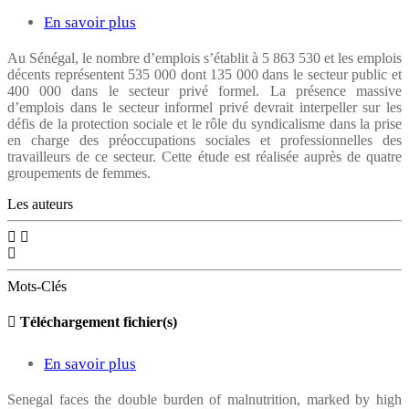
En savoir plus
sur
TRAVAIL
Au Sénégal, le nombre d’emplois s’établit à 5 863 530 et les emplois
décents représentent 535 000 dont 135 000 dans le secteur public et
DÉCENT
400 000 dans le secteur privé formel. La présence massive
ET
d’emplois dans le secteur informel privé devrait interpeller sur les
défis de la protection sociale et le rôle du syndicalisme dans la prise
ACTIONS
en charge des préoccupations sociales et professionnelles des
SYNDICALES
travailleurs de ce secteur. Cette étude est réalisée auprès de quatre
groupements de femmes.
CHEZ
Les auteurs
LES
FEMMES
TRAVAILLEUSES
Mots-Clés
DE
L’ÉCONOMIE
Téléchargement fichier(s)
INFORMELLE
En savoir plus
sur
AU
HOW
SÉNÉGAL
Senegal faces the double burden of malnutrition, marked by high