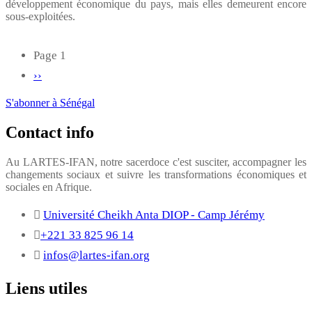
développement économique du pays, mais elles demeurent encore
Ministère
sous-exploitées.
de
la
Page 1
Pagination
Microfinance
Page
››
et
suivante
S'abonner à Sénégal
de
Contact info
l'Economie
Sociale
Au LARTES-IFAN, notre sacerdoce c'est susciter, accompagner les
et
changements sociaux et suivre les transformations économiques et
sociales en Afrique.
Solidaire
(MMESS)
Université Cheikh Anta DIOP - Camp Jérémy
+221 33 825 96 14
infos@lartes-ifan.org
Liens utiles