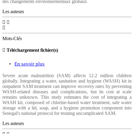
des changements environnementaux globaux
DANS
Les auteurs
L’ANALYSE
DE
LA
Mots-Clés
GOUVERNANCE
ENVIRONNEMENTALE
Téléchargement fichier(s)
En savoir plus
sur
Integration
Severe acute malnutrition (SAM) affects 12.2 million children
globally. Integrating a water, sanitation and hygiene (WASH) kit in
of
outpatient SAM treatment can improve recovery rates by preventing
a
WASH‐related diseases and complications, but its cost at scale
remains unknown. This study estimates the cost of integrating a
WASH
WASH kit, composed of chlorine‐based water treatment, safe water
Component
storage with a lid, soap, and a hygiene promotion component into
Senegal's national protocol for treating uncomplicated SAM.
in
Les auteurs
the
Standard