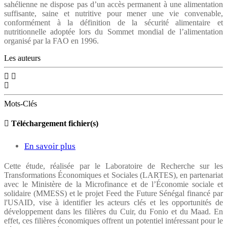
et
sahélienne ne dispose pas d’un accès permanent à une alimentation
Sahel
suffisante, saine et nutritive pour mener une vie convenable,
nutritionnelle
conformément à la définition de la sécurité alimentaire et
central,
au
nutritionnelle adoptée lors du Sommet mondial de l’alimentation
organisé par la FAO en 1996.
en
Centre
Afrique
Les auteurs
Sahel
de
:
l’Ouest
défis
Mots-Clés
stratégiques
et
Téléchargement fichier(s)
gaps
En savoir plus
sur
de
Accompagnement
données
Cette étude, réalisée par le Laboratoire de Recherche sur les
Transformations Économiques et Sociales (LARTES), en partenariat
stratégique
pour
avec le Ministère de la Microfinance et de l’Économie sociale et
et
une
solidaire (MMESS) et le projet Feed the Future Sénégal financé par
l'USAID, vise à identifier les acteurs clés et les opportunités de
technique
approche
développement dans les filières du Cuir, du Fonio et du Maad. En
du
effet, ces filières économiques offrent un potentiel intéressant pour le
multidimensionnelle