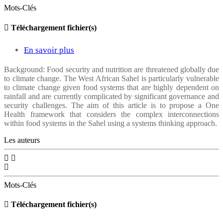
in
Northern
Mots-Clés
West
Senegal
Téléchargement fichier(s)
Africa
—
A
En savoir plus
sur
Costing
A
Background: Food security and nutrition are threatened globally due
Study
to climate change. The West African Sahel is particularly vulnerable
pathway
to climate change given food systems that are highly dependent on
to
rainfall and are currently complicated by significant governance and
security challenges. The aim of this article is to propose a One
food
Health framework that considers the complex interconnections
and
within food systems in the Sahel using a systems thinking approach.
nutritional
Les auteurs
security
in
the
Mots-Clés
Sahel
Téléchargement fichier(s)
in