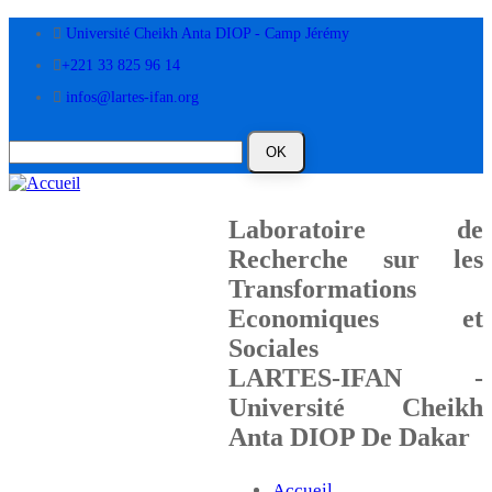
Aller
Université Cheikh Anta DIOP - Camp Jérémy
au
contenu
+221 33 825 96 14
principal
infos@lartes-ifan.org
Laboratoire de
Recherche sur les
Transformations
Economiques et
Sociales
LARTES-IFAN -
Université Cheikh
Anta DIOP De Dakar
Accueil