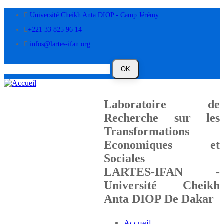
Aller
Université Cheikh Anta DIOP - Camp Jérémy
au
contenu
+221 33 825 96 14
principal
infos@lartes-ifan.org
Laboratoire de
Recherche sur les
Transformations
Economiques et
Sociales
LARTES-IFAN -
Université Cheikh
Anta DIOP De Dakar
Accueil