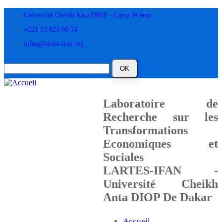
Aller
Université Cheikh Anta DIOP - Camp Jérémy
au
contenu
+221 33 825 96 14
principal
infos@lartes-ifan.org
Laboratoire de
Recherche sur les
Transformations
Economiques et
Sociales
LARTES-IFAN -
Université Cheikh
Anta DIOP De Dakar
Accueil