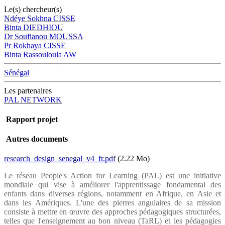
Le(s) chercheur(s)
Ndéye Sokhna CISSE
Binta DIEDHIOU
Dr Soufianou MOUSSA
Pr Rokhaya CISSE
Binta Rassouloula AW
Sénégal
Les partenaires
PAL NETWORK
Rapport projet
Autres documents
Document
research_design_senegal_v4_fr.pdf
(2.22 Mo)
Le réseau People's Action for Learning (PAL) est une initiative
mondiale qui vise à améliorer l'apprentissage fondamental des
enfants dans diverses régions, notamment en Afrique, en Asie et
dans les Amériques. L'une des pierres angulaires de sa mission
consiste à mettre en œuvre des approches pédagogiques structurées,
telles que l'enseignement au bon niveau (TaRL) et les pédagogies