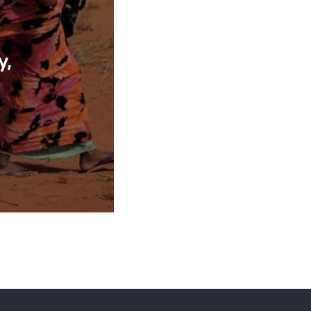
y,
s
une
HEA
nes
Nia