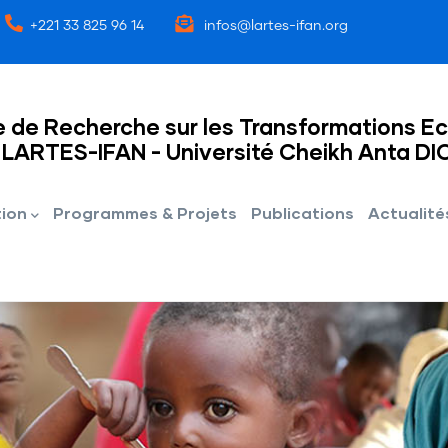
+221 33 825 96 14
infos@lartes-ifan.org
e de Recherche sur les Transformations E
LARTES-IFAN - Université Cheikh Anta DI
ion
Programmes & Projets
Publications
Actualité