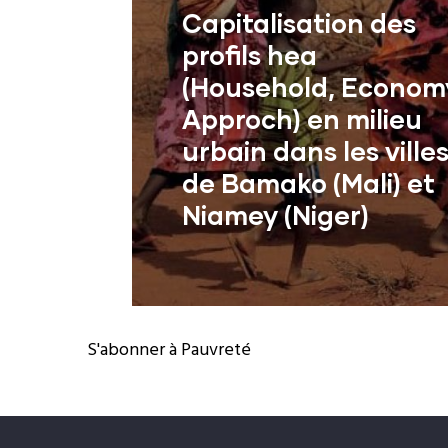
Capitalisation des
profils hea
(Household, Econom
Approch) en milieu
urbain dans les ville
de Bamako (Mali) et
Niamey (Niger)
La mission est de faire 
capitalisation des profils 
S'abonner à Pauvreté
développés dans les zo
En Savoir +
urbaines de Bamako (Mali) et 