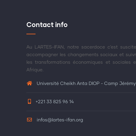
Contact info
Au LARTES-IFAN, notre sacerdoce c'est suscite
accompagner les changements sociaux et suiv
les transformations économiques et sociales 
Afrique.
Université Cheikh Anta DIOP - Camp Jérémy
+221 33 825 96 14
infos@lartes-ifan.org