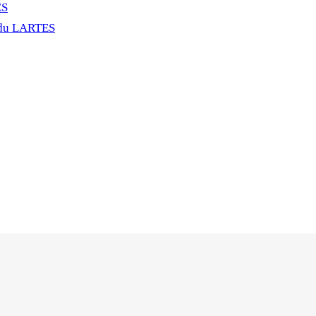
ES
 du LARTES