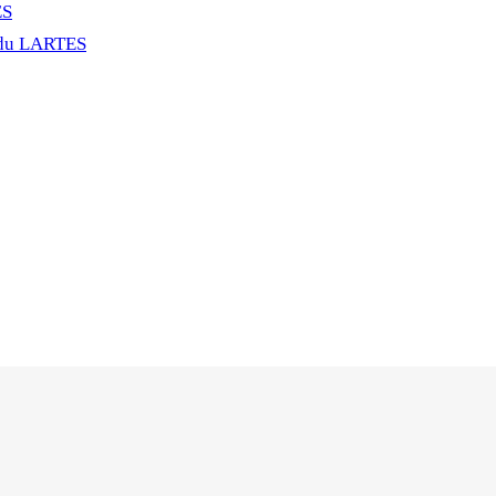
ES
 du LARTES