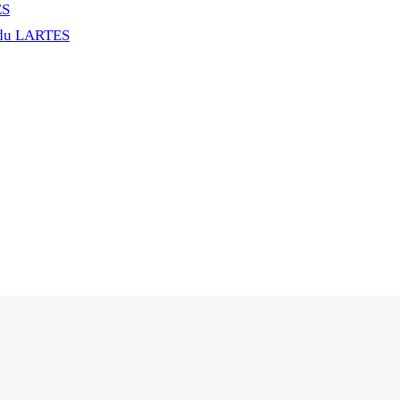
ES
 du LARTES