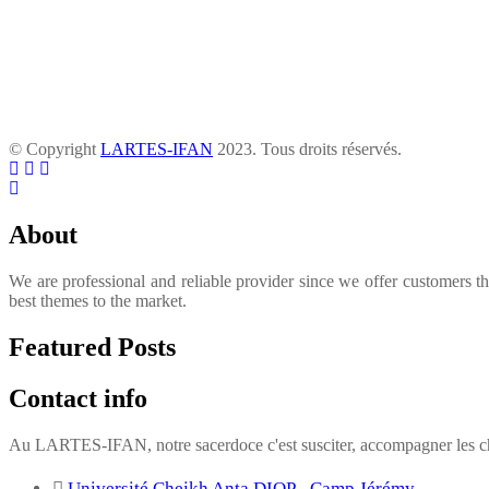
© Copyright
LARTES-IFAN
2023. Tous droits réservés.
About
We are professional and reliable provider since we offer customers t
best themes to the market.
Featured Posts
Contact info
Au LARTES-IFAN, notre sacerdoce c'est susciter, accompagner les cha
Université Cheikh Anta DIOP - Camp Jérémy