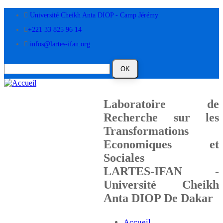
Aller
Université Cheikh Anta DIOP - Camp Jérémy
au
contenu
+221 33 825 96 14
principal
infos@lartes-ifan.org
Laboratoire de
Recherche sur les
Transformations
Economiques et
Sociales
LARTES-IFAN -
Université Cheikh
Anta DIOP De Dakar
Accueil