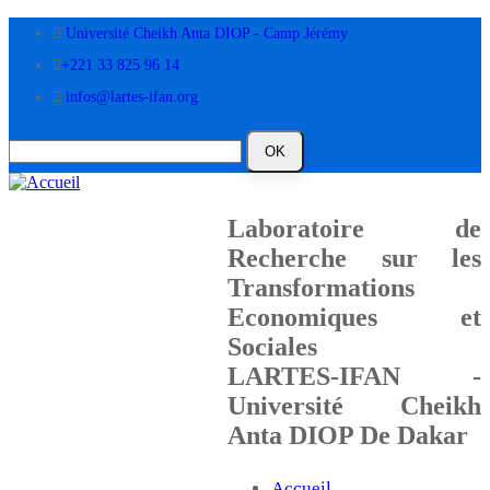
Aller
Université Cheikh Anta DIOP - Camp Jérémy
au
contenu
+221 33 825 96 14
principal
infos@lartes-ifan.org
Laboratoire de
Recherche sur les
Transformations
Economiques et
Sociales
LARTES-IFAN -
Université Cheikh
Anta DIOP De Dakar
Accueil