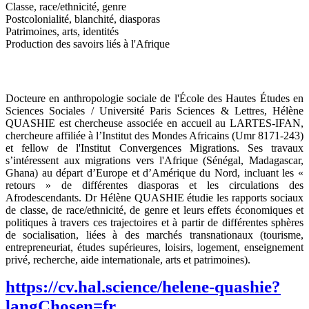
Classe, race/ethnicité, genre
Postcolonialité, blanchité, diasporas
Patrimoines, arts, identités
Production des savoirs liés à l'Afrique
Docteure en anthropologie sociale de l'École des Hautes Études en
Sciences Sociales / Université Paris Sciences & Lettres, Hélène
QUASHIE est chercheuse associée en accueil au LARTES-IFAN,
chercheure affiliée à l’Institut des Mondes Africains (Umr 8171-243)
et fellow de l'Institut Convergences Migrations. Ses travaux
s’intéressent aux migrations vers l'Afrique (Sénégal, Madagascar,
Ghana) au départ d’Europe et d’Amérique du Nord, incluant les «
retours » de différentes diasporas et les circulations des
Afrodescendants. Dr Hélène QUASHIE étudie les rapports sociaux
de classe, de race/ethnicité, de genre et leurs effets économiques et
politiques à travers ces trajectoires et à partir de différentes sphères
de socialisation, liées à des marchés transnationaux (tourisme,
entrepreneuriat, études supérieures, loisirs, logement, enseignement
privé, recherche, aide internationale, arts et patrimoines).
https://cv.hal.science/helene-quashie?
langChosen=fr